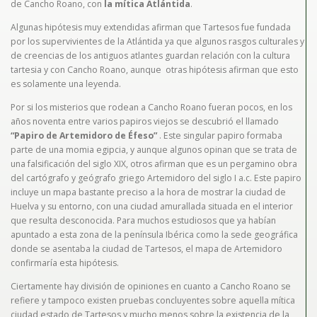
de Cancho Roano, con
la mítica Atlántida
.
Algunas hipótesis muy extendidas afirman que Tartesos fue fundada
por los supervivientes de la Atlántida ya que algunos rasgos culturales y
de creencias de los antiguos atlantes guardan relación con la cultura
tartesia y con Cancho Roano, aunque otras hipótesis afirman que esto
es solamente una leyenda.
Por si los misterios que rodean a Cancho Roano fueran pocos, en los
años noventa entre varios papiros viejos se descubrió el llamado
“Papiro de Artemidoro de Éfeso”
. Este singular papiro formaba
parte de una momia egipcia, y aunque algunos opinan que se trata de
una falsificación del siglo XIX, otros afirman que es un pergamino obra
del cartógrafo y geógrafo griego Artemidoro del siglo I a.c. Este papiro
incluye un mapa bastante preciso a la hora de mostrar la ciudad de
Huelva y su entorno, con una ciudad amurallada situada en el interior
que resulta desconocida. Para muchos estudiosos que ya habían
apuntado a esta zona de la península Ibérica como la sede geográfica
donde se asentaba la ciudad de Tartesos, el mapa de Artemidoro
confirmaría esta hipótesis.
Ciertamente hay división de opiniones en cuanto a Cancho Roano se
refiere y tampoco existen pruebas concluyentes sobre aquella mítica
ciudad estado de Tartesos y mucho menos sobre la existencia de la