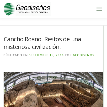
Saltar
al
Menú
contenido
INICIO
TOPOGRAFÍA
CATASTRO
Cancho Roano. Restos de una
misteriosa civilización.
CARTOGRAFÍA
DISEÑO
GEO-BLOG
PÚBLICADO EN
SEPTIEMBRE 15, 2016
POR
GEODISENOS
CONTACTO