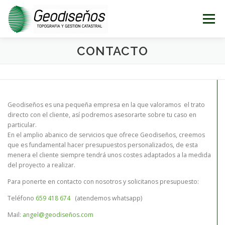
Saltar
al
Menú
contenido
CONTACTO
INICIO
TOPOGRAFÍA
CATASTRO
CARTOGRAFÍA
DISEÑO
GEO-BLOG
Geodiseños es una pequeña empresa en la que valoramos el trato
directo con el cliente, así podremos asesorarte sobre tu caso en
particular.
CONTACTO
En el amplio abanico de servicios que ofrece Geodiseños, creemos
que es fundamental hacer presupuestos personalizados, de esta
menera el cliente siempre tendrá unos costes adaptados a la medida
del proyecto a realizar.
Para ponerte en contacto con nosotros y solicitanos presupuesto:
Teléfono
659 418 674
(atendemos whatsapp)
Mail:
angel@geodiseños.com