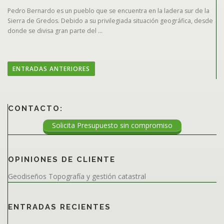
Pedro Bernardo es un pueblo que se encuentra en la ladera sur de la
Sierra de Gredos. Debido a su privilegiada situación geográfica, desde
donde se divisa gran parte del …
N
a
ENTRADAS ANTERIORES
v
e
g
CONTACTO:
a
Solicita Presupuesto sin compromiso
c
i
ó
OPINIONES DE CLIENTE
n
Geodiseños Topografía y gestión catastral
d
e
ENTRADAS RECIENTES
e