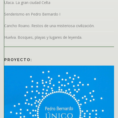
n
Ulaca. La gran ciudad Celta
t
r
Senderismo en Pedro Bernardo I
a
Cancho Roano. Restos de una misteriosa civilización.
d
a
Huelva. Bosques, playas y lugares de leyenda.
s
PROYECTO: