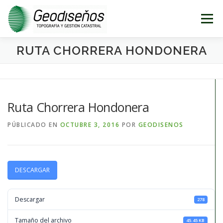
Saltar
al
Menú
contenido
RUTA CHORRERA HONDONERA
INICIO
TOPOGRAFÍA
CATASTRO
CARTOGRAFÍA
DISEÑO
GEO-BLOG
Ruta Chorrera Hondonera
PÚBLICADO EN
OCTUBRE 3, 2016
POR
GEODISENOS
CONTACTO
DESCARGAR
Descargar
278
Tamaño del archivo
45.45 KB